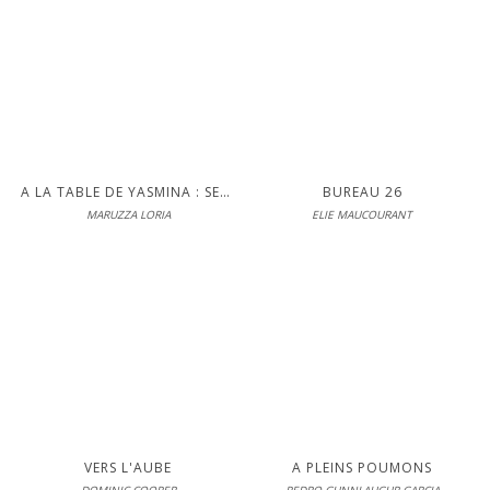
En librairie le 22-05-2026
LIRE
S'inscrire pour lire en intégralité
A LA TABLE DE YASMINA : SEPT HISTOIRES ET CINQUANTE RECETTES DE SICILE AU PARFUM D'ARABIE
BUREAU 26
MARUZZA LORIA
ELIE MAUCOURANT
Métailié
En librairie le 22-05-2026
LIRE
S'inscrire pour lire en intégralité
VERS L'AUBE
A PLEINS POUMONS