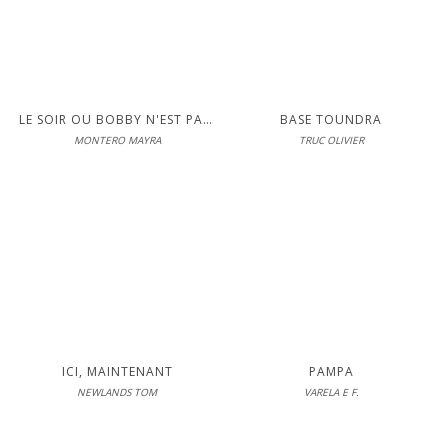
LIRE
S'inscrire pour lire en intégralité
LE SOIR OU BOBBY N'EST PAS VENU JOUER
BASE TOUNDRA
MONTERO MAYRA
TRUC OLIVIER
Métailié
En librairie le 21-08-2026
LIRE
S'inscrire pour lire en intégralité
ICI, MAINTENANT
PAMPA
NEWLANDS TOM
VARELA E F.
Métailié