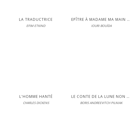
de poésie anglaise qui traduisit
Byron en prison.
LA TRADUCTRICE
EPÎTRE À MADAME MA MAIN GAUCHE : ET AUTRES HISTOIRES
EFIM ETKIND
IOURI BOUÏDA
Éditions Interférences
En librairie le 09-03-2009
LIRE
S'inscrire pour lire en intégralité
L'HOMME HANTÉ
LE CONTE DE LA LUNE NON ÉTEINTE
CHARLES DICKENS
BORIS ANDREEVITCH PILNIAK
Éditions Interférences
En librairie le 06-03-2007