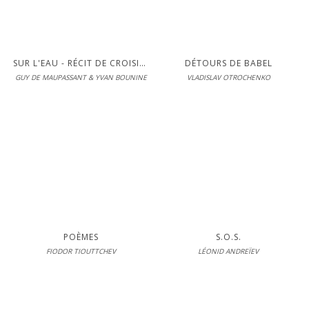
S'inscrire pour lire en intégralité
SUR L'EAU - RÉCIT DE CROISIÈRE
DÉTOURS DE BABEL
GUY DE MAUPASSANT & YVAN BOUNINE
VLADISLAV OTROCHENKO
Éditions Interférences
En librairie le 07-03-2018
LIRE
S'inscrire pour lire en intégralité
POÈMES
S.O.S.
FIODOR TIOUTTCHEV
LÉONID ANDREÏEV
Éditions Interférences
En librairie le 16-03-2017