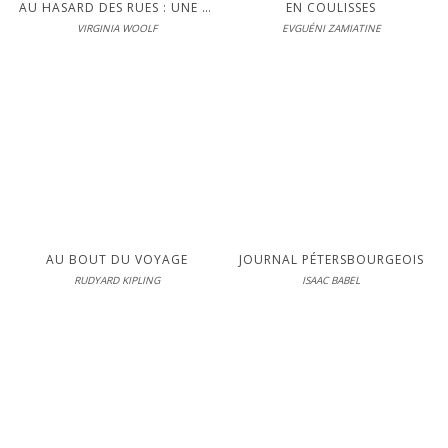
AU HASARD DES RUES : UNE AVENTURE LONDONIENNE
EN COULISSES
VIRGINIA WOOLF
EVGUÉNI ZAMIATINE
Éditions Interférences
En librairie le 05-11-2013
LIRE
S'inscrire pour lire en intégralité
AU BOUT DU VOYAGE
JOURNAL PÉTERSBOURGEOIS
RUDYARD KIPLING
ISAAC BABEL
Éditions Interférences
En librairie le 29-03-2012
LIRE
L'étonnante histoire vraie d'une
traductrice russe passionnée