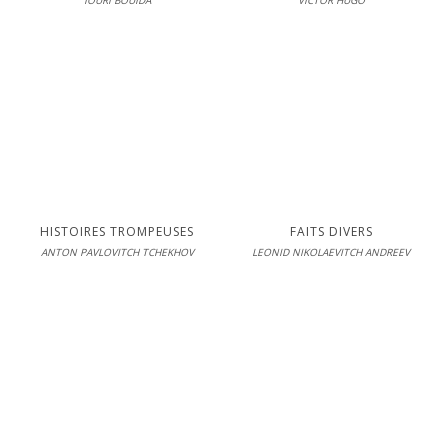
IOURI BOUÏDA
VICTOR HUGO
Éditions Interférences
En librairie le 06-04-2022
LIRE
S'inscrire pour lire en intégralité
HISTOIRES TROMPEUSES
FAITS DIVERS
ANTON PAVLOVITCH TCHEKHOV
LEONID NIKOLAEVITCH ANDREEV
Éditions Interférences
En librairie le 10-03-2021
LIRE