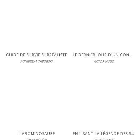
En librairie le 06-11-2024
LIRE
S'inscrire pour lire en intégralité
GUIDE DE SURVIE SURRÉALISTE
LE DERNIER JOUR D'UN CONDAMNÉ
AGNIESZKA TABORSKA
VICTOR HUGO
Éditions Interférences
En librairie le 17-05-2023
LIRE
S'inscrire pour lire en intégralité
L'ABOMINOSAURE
EN LISANT LA LÉGENDE DES SIÈCLES DE VICTOR HUGO