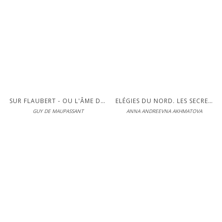
Éditions Interférences
En librairie le 05-03-2015
LIRE
S'inscrire pour lire en intégralité
SUR FLAUBERT - OU L'ÂME DES MOTS
ELÉGIES DU NORD. LES SECRETS DU MÉTIER
GUY DE MAUPASSANT
ANNA ANDREEVNA AKHMATOVA
Éditions Interférences
En librairie le 06-03-2014
DÉCOUVRIR
S'inscrire pour lire en intégralité