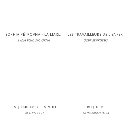
LIRE
S'inscrire pour lire en intégralité
SOPHIA PÉTROVNA - LA MAISON DÉSERTE
LES TRAVAILLEURS DE L'ENFER
LYDIA TCHOUKOVSKAÏA
OSSIP SENKOVSKI
Éditions Interférences
En librairie le 15-11-2005
LIRE
S'inscrire pour lire en intégralité
L'AQUARIUM DE LA NUIT
REQUIEM
VICTOR HUGO
ANNA AKHMATOVA
Éditions Interférences