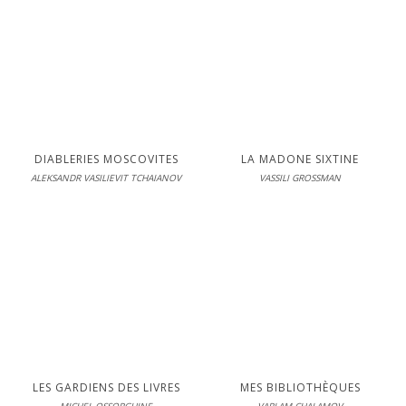
En librairie le 11-08-2003
LIRE
S'inscrire pour lire en intégralité
DIABLERIES MOSCOVITES
LA MADONE SIXTINE
ALEKSANDR VASILIEVIT TCHAIANOV
VASSILI GROSSMAN
Éditions Interférences
En librairie le 09-10-2001
LIRE
Sur les décombres d'une
Russie meurtrie par la guerre
civile et la révolution, on brûle
les livres pour se chauffer...
LES GARDIENS DES LIVRES
MES BIBLIOTHÈQUES