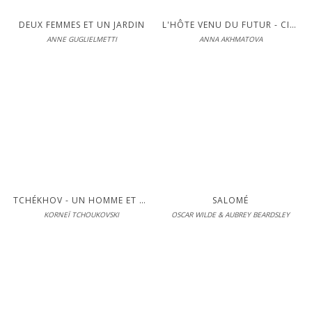
S'inscrire pour lire en intégralité
DEUX FEMMES ET UN JARDIN
L'HÔTE VENU DU FUTUR - CINQUE ; L'ÉGLANTIER FLEURIT ; LE TRÈFLE DE MOSCOU ; VERS DE MINUIT
ANNE GUGLIELMETTI
ANNA AKHMATOVA
Éditions Interférences
En librairie le 11-03-2020
LIRE
S'inscrire pour lire en intégralité
TCHÉKHOV - UN HOMME ET SON ŒUVRE
SALOMÉ
KORNEÏ TCHOUKOVSKI
OSCAR WILDE & AUBREY BEARDSLEY
Éditions Interférences
En librairie le 06-03-2019
LIRE