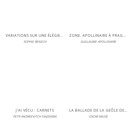
LIRE
S'inscrire pour lire en intégralité
VARIATIONS SUR UNE ÉLÉGIE D'ANNA AKHMATOVA
ZONE. APOLLINAIRE À PRAGUE
SOPHIE BENECH
GUILLAUME APOLLINAIRE
Éditions Interférences
En librairie le 05-11-2025
LIRE
S'inscrire pour lire en intégralité
J'AI VÉCU : CARNETS
LA BALLADE DE LA GEÔLE DE READING
PETR ANDREEVITCH VIAZEMSKI
OSCAR WILDE
Éditions Interférences