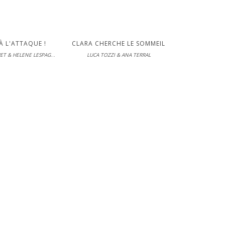
À L'ATTAQUE !
CLARA CHERCHE LE SOMMEIL
MARIE LENNE-FOUQUET & HELENE LESPAGNARD
LUCA TOZZI & ANA TERRAL
s loisirs
L'école des loisirs
L'école 
le 03-06-2026
En librairie le 03-06-2026
En librairi
RE
LIRE