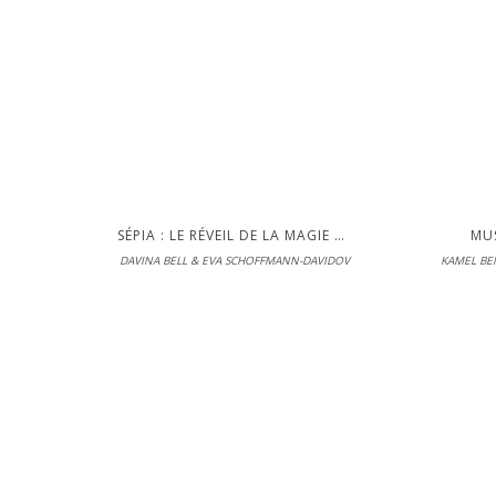
LIRE
SÉPIA : LE RÉVEIL DE LA MAGIE DE L'ENCRE
MU
DAVINA BELL & EVA SCHOFFMANN-DAVIDOV
KAMEL B
L'école des
En librairie le
LIRE