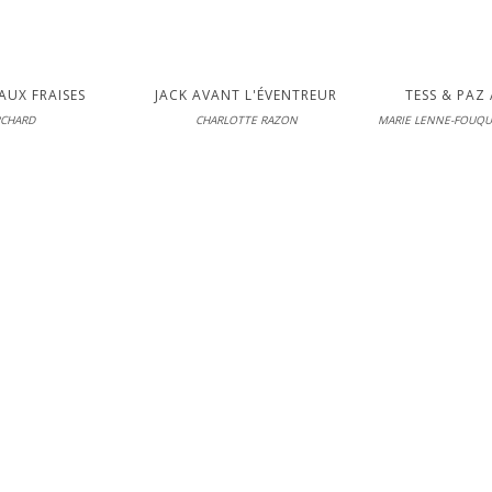
AUX FRAISES
JACK AVANT L'ÉVENTREUR
TESS & PAZ 
RCHARD
CHARLOTTE RAZON
man
Casterman
L'école de
 03-06-2026
En librairie le 03-06-2026
En librairie 
LIRE
LI