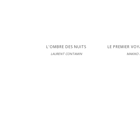
L'OMBRE DES NUITS
LE PREMIER VOY
LAURENT CONTAMIN
MAKIKO 
Scrin
En librairie le
LIRE