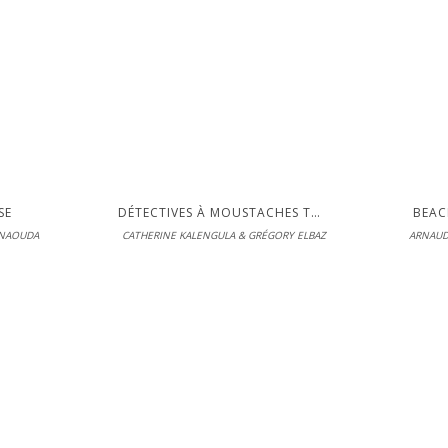
DÉCOUVRIR
LI
SE
DÉTECTIVES À MOUSTACHES TOME 1 : LE MONSTRE DE SAINT JAMES'S PARK
BEAC
ENAOUDA
CATHERINE KALENGULA & GRÉGORY ELBAZ
ARNAUD
 loisirs
L'école des loisirs
L'école de
 10-06-2026
En librairie le 10-06-2026
En librairie 
LIRE
LI