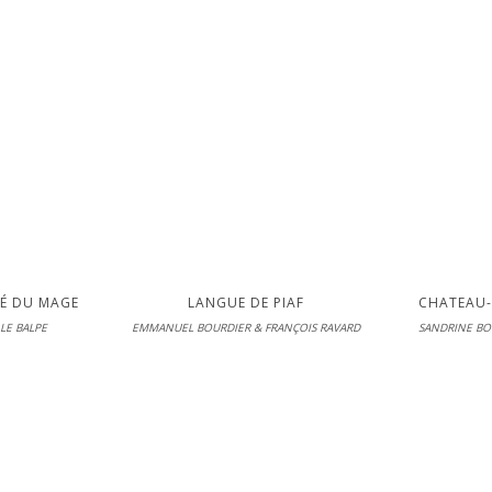
LIRE
LI
DÉ DU MAGE
LANGUE DE PIAF
CHATEAU
LE BALPE
EMMANUEL BOURDIER & FRANÇOIS RAVARD
SANDRINE BO
unesse
Gallimard Jeunesse
Nathan 
 11-06-2026
En librairie le 11-06-2026
En librairie 