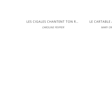
LES CIGALES CHANTENT TON RETOUR
LE CARTABLE 
CAROLINE PEIFFER
MARY O
Caster
En librairie le
LIRE