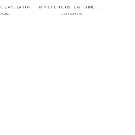
LE SALON DE THÉ DANS LA FORÊT
MIM ET CROCUS : CAPITAINE PAPA !
 ZHANG
ELLA CHARBON
 Jeunesse
le 03-04-2025
UVRIR