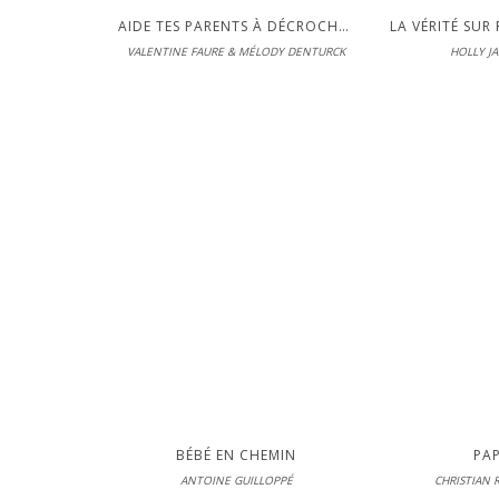
AIDE TES PARENTS À DÉCROCHER DES ÉCRANS
LA VÉRITÉ SUR
VALENTINE FAURE & MÉLODY DENTURCK
HOLLY J
Éditions 
En librairie le
LIRE
BÉBÉ EN CHEMIN
PA
ANTOINE GUILLOPPÉ
CHRISTIAN 