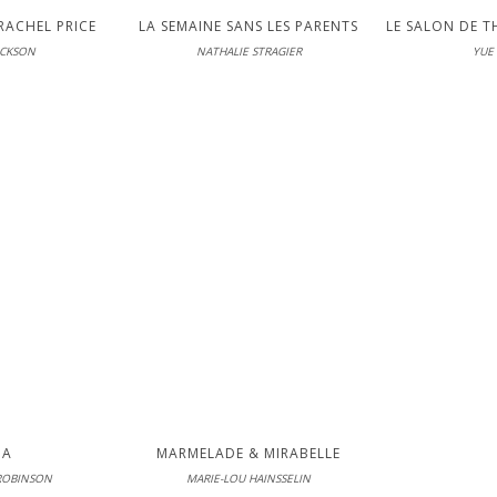
 RACHEL PRICE
LA SEMAINE SANS LES PARENTS
ACKSON
NATHALIE STRAGIER
YUE
La Doux
Éditions La Doux
Gallimard
 20-05-2026
En librairie le 06-05-2026
En librairie 
LIRE
DÉCO
PA
MARMELADE & MIRABELLE
ROBINSON
MARIE-LOU HAINSSELIN