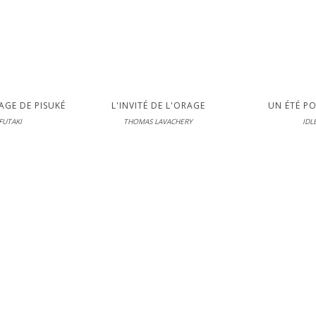
AGE DE PISUKÉ
L'INVITÉ DE L'ORAGE
UN ÉTÉ PO
FUTAKI
THOMAS LAVACHERY
IDL
éo
Casterman
Sarb
 04-06-2026
En librairie le 03-06-2026
En librairie 
LIRE
LI