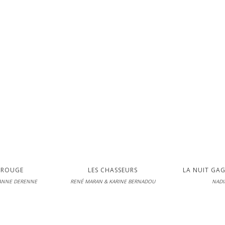
unesse
Frimousse
Sy
 19-06-2026
En librairie le 18-06-2026
En librairie 
LIRE
LI
E ROUGE
LES CHASSEURS
LA NUIT GA
 ANNE DERENNE
RENÉ MARAN & KARINE BERNADOU
NADI
 loisirs
L'école des loisirs
Flammario
 17-06-2026
En librairie le 17-06-2026
En librairie 