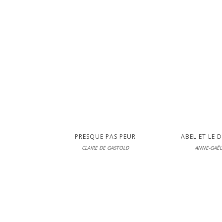
LIRE
PRESQUE PAS PEUR
ABEL ET LE 
CLAIRE DE GASTOLD
ANNE-GAËL
Pocket Je
En librairie le