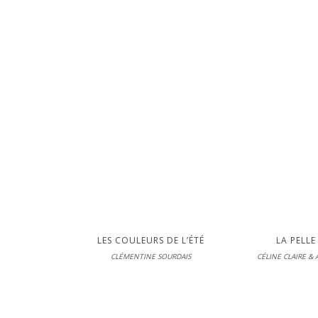
Seuil Je
En librairie le
LIRE
LES COULEURS DE L’ÉTÉ
LA PELL
CLÉMENTINE SOURDAIS
CÉLINE CLAIRE &
L'école des
En librairie le